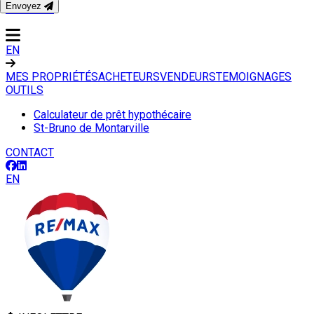
Envoyez
CONTACT
EN
MES PROPRIÉTÉS
ACHETEURS
VENDEURS
TEMOIGNAGES
OUTILS
Calculateur de prêt hypothécaire
St-Bruno de Montarville
CONTACT
EN