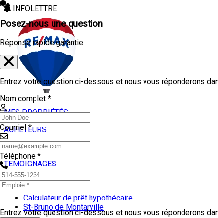
INFOLETTRE
Posez-nous une question
Réponse rapide garantie
Entrez votre question ci-dessous et nous vous réponderons dans
Nom complet *
MES PROPRIÉTÉS
Courriel *
ACHETEURS
VENDEURS
Téléphone *
TEMOIGNAGES
OUTILS
Calculateur de prêt hypothécaire
St-Bruno de Montarville
Entrez votre question ci-dessous et nous vous réponderons dans