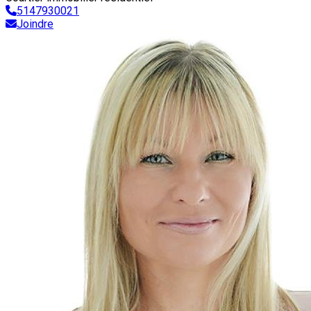
5147930021
Joindre