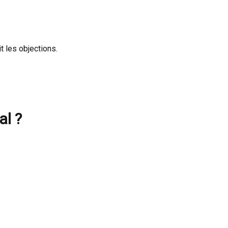
t les objections.
al ?