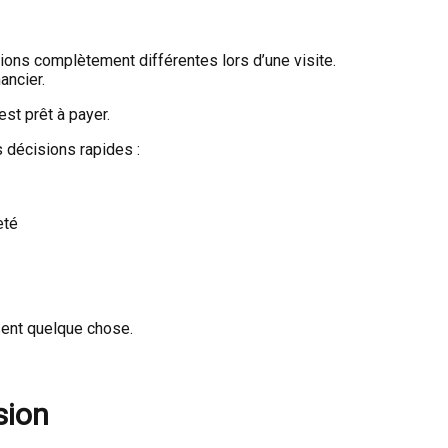
ons complètement différentes lors d’une visite.
ancier.
est prêt à payer.
 décisions rapides :
eté
sent quelque chose.
sion