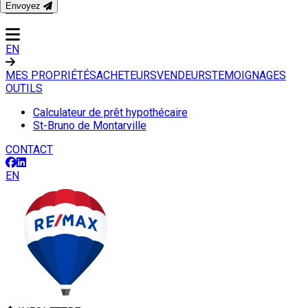
Envoyez
CONTACT
EN
MES PROPRIÉTÉS
ACHETEURS
VENDEURS
TEMOIGNAGES
OUTILS
Calculateur de prêt hypothécaire
St-Bruno de Montarville
CONTACT
EN