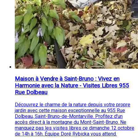
Maison à Vendre à Saint-Bruno : Vivez en
Harmonie avec la Nature - Visites Libres 955
Rue Dolbeau
Découvrez le charme de la nature depuis votre propre
jardin avec cette maison exceptionnelle au 955 Rue
Dolbeau, Saint-Bruno-de-Montarville. Profitez d'un
accès direct à la montagne du Mont-Saint-Bruno. Ne
manquez pas les visites libres ce dimanche 12 octobre
de 14h à 16h. Équipe Doré Rybicka vous attend.