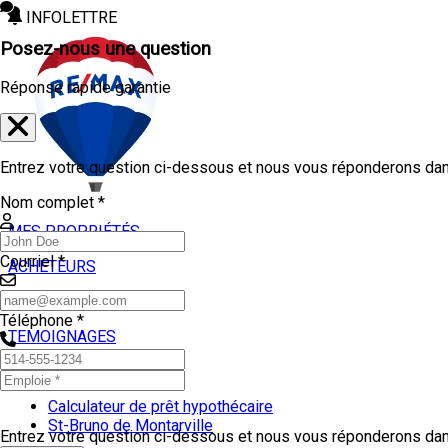
INFOLETTRE
Posez-nous une question
Réponse rapide garantie
Entrez votre question ci-dessous et nous vous réponderons dans
Nom complet *
MES PROPRIÉTÉS
Courriel *
ACHETEURS
VENDEURS
Téléphone *
TEMOIGNAGES
OUTILS
Calculateur de prêt hypothécaire
St-Bruno de Montarville
Entrez votre question ci-dessous et nous vous réponderons dans