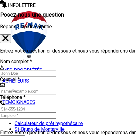
INFOLETTRE
Posez-nous une question
Réponse rapide garantie
Entrez votre question ci-dessous et nous vous réponderons dans
Nom complet *
MES PROPRIÉTÉS
Courriel *
ACHETEURS
VENDEURS
Téléphone *
TEMOIGNAGES
OUTILS
Calculateur de prêt hypothécaire
St-Bruno de Montarville
Entrez votre question ci-dessous et nous vous réponderons dans