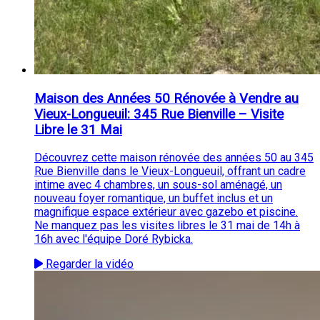
Maison des Années 50 Rénovée à Vendre au
Vieux-Longueuil: 345 Rue Bienville – Visite
Libre le 31 Mai
Découvrez cette maison rénovée des années 50 au 345
Rue Bienville dans le Vieux-Longueuil, offrant un cadre
intime avec 4 chambres, un sous-sol aménagé, un
nouveau foyer romantique, un buffet inclus et un
magnifique espace extérieur avec gazebo et piscine.
Ne manquez pas les visites libres le 31 mai de 14h à
16h avec l'équipe Doré Rybicka.
Regarder la vidéo