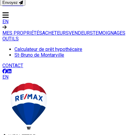
Envoyez
CONTACT
EN
MES PROPRIÉTÉS
ACHETEURS
VENDEURS
TEMOIGNAGES
OUTILS
Calculateur de prêt hypothécaire
St-Bruno de Montarville
CONTACT
EN