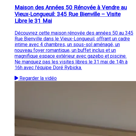
Maison des Années 50 Rénovée à Vendre au
Vieux-Longueuil: 345 Rue Bienville – Visite
Libre le 31 Mai
Découvrez cette maison rénovée des années 50 au 345
Rue Bienville dans le Vieux-Longueuil, offrant un cadre
intime avec 4 chambres, un sous-sol aménagé, un
nouveau foyer romantique, un buffet inclus et un
magnifique espace extérieur avec gazebo et piscine.
Ne manquez pas les visites libres le 31 mai de 14h à
16h avec l'équipe Doré Rybicka.
Regarder la vidéo