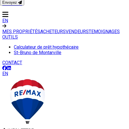
Envoyez
CONTACT
EN
MES PROPRIÉTÉS
ACHETEURS
VENDEURS
TEMOIGNAGES
OUTILS
Calculateur de prêt hypothécaire
St-Bruno de Montarville
CONTACT
EN