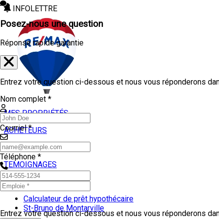
INFOLETTRE
Posez-nous une question
Réponse rapide garantie
Entrez votre question ci-dessous et nous vous réponderons dans
Nom complet *
MES PROPRIÉTÉS
Courriel *
ACHETEURS
VENDEURS
Téléphone *
TEMOIGNAGES
OUTILS
Calculateur de prêt hypothécaire
St-Bruno de Montarville
Entrez votre question ci-dessous et nous vous réponderons dans