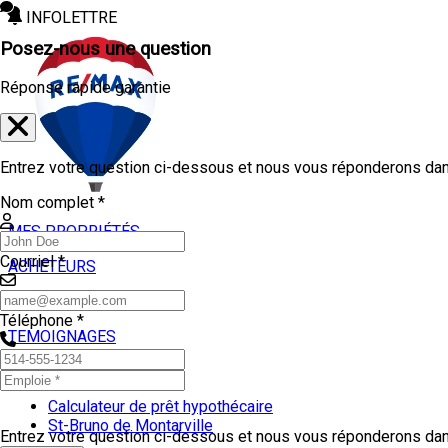
INFOLETTRE
Posez-nous une question
Réponse rapide garantie
Entrez votre question ci-dessous et nous vous réponderons dans
Nom complet *
MES PROPRIÉTÉS
Courriel *
ACHETEURS
VENDEURS
Téléphone *
TEMOIGNAGES
OUTILS
Calculateur de prêt hypothécaire
St-Bruno de Montarville
Entrez votre question ci-dessous et nous vous réponderons dans