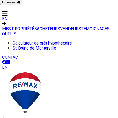
Envoyez
CONTACT
EN
MES PROPRIÉTÉS
ACHETEURS
VENDEURS
TEMOIGNAGES
OUTILS
Calculateur de prêt hypothécaire
St-Bruno de Montarville
CONTACT
EN