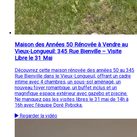
Maison des Années 50 Rénovée à Vendre au
Vieux-Longueuil: 345 Rue Bienville – Visite
Libre le 31 Mai
Découvrez cette maison rénovée des années 50 au 345
Rue Bienville dans le Vieux-Longueuil, offrant un cadre
intime avec 4 chambres, un sous-sol aménagé, un
nouveau foyer romantique, un buffet inclus et un
magnifique espace extérieur avec gazebo et piscine.
Ne manquez pas les visites libres le 31 mai de 14h à
16h avec l'équipe Doré Rybicka.
Regarder la vidéo