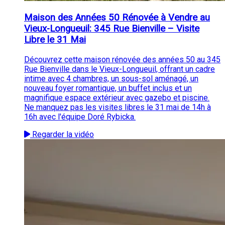
Maison des Années 50 Rénovée à Vendre au
Vieux-Longueuil: 345 Rue Bienville – Visite
Libre le 31 Mai
Découvrez cette maison rénovée des années 50 au 345
Rue Bienville dans le Vieux-Longueuil, offrant un cadre
intime avec 4 chambres, un sous-sol aménagé, un
nouveau foyer romantique, un buffet inclus et un
magnifique espace extérieur avec gazebo et piscine.
Ne manquez pas les visites libres le 31 mai de 14h à
16h avec l'équipe Doré Rybicka.
Regarder la vidéo