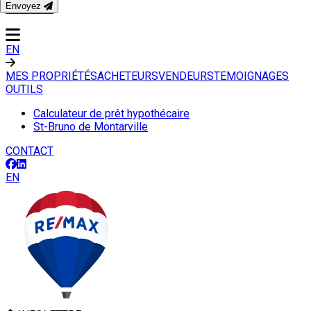
Envoyez
CONTACT
EN
MES PROPRIÉTÉS
ACHETEURS
VENDEURS
TEMOIGNAGES
OUTILS
Calculateur de prêt hypothécaire
St-Bruno de Montarville
CONTACT
EN