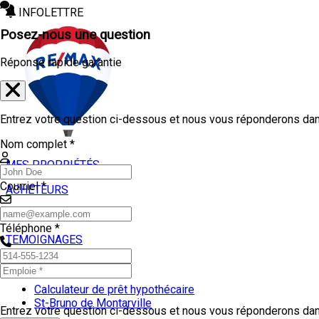
INFOLETTRE
Posez-nous une question
Réponse rapide garantie
Entrez votre question ci-dessous et nous vous réponderons dans
Nom complet *
MES PROPRIÉTÉS
Courriel *
ACHETEURS
VENDEURS
Téléphone *
TEMOIGNAGES
OUTILS
Calculateur de prêt hypothécaire
St-Bruno de Montarville
Entrez votre question ci-dessous et nous vous réponderons dans