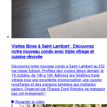
Visites libres à Saint-Lambert : Découvrez
notre nouveau condo avec triple vitrage et
cuisine rénovée
Découvrez notre nouveau condo à Saint-Lambert au 352
rue Upper Edison. Profitez des visites libres demain, le
19 octobre, de 14h à 16h. Admirez les fenêtres triple
vitrage pour une excellente insonorisation, une cuisine
resurfacée et des espaces lumineux aux multiples
paliers. Organisé par l'Équipe Doré Rybicka, ne manquez
pas cet événement !
Regarder la vidéo