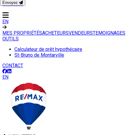
Envoyez
CONTACT
EN
MES PROPRIÉTÉS
ACHETEURS
VENDEURS
TEMOIGNAGES
OUTILS
Calculateur de prêt hypothécaire
St-Bruno de Montarville
CONTACT
EN