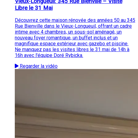
Vieux-Longueuil: 345 Rue Bienville – Visite
Libre le 31 Mai
Découvrez cette maison rénovée des années 50 au 345
Rue Bienville dans le Vieux-Longueuil, offrant un cadre
intime avec 4 chambres, un sous-sol aménagé, un
nouveau foyer romantique, un buffet inclus et un
magnifique espace extérieur avec gazebo et piscine.
Ne manquez pas les visites libres le 31 mai de 14h à
16h avec l'équipe Doré Rybicka.
Regarder la vidéo