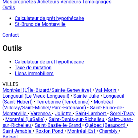
Mes propriétés
Acheteurs
Vendeurs
Temoignages
Outils
Calculateur de prêt hypothécaire
St-Bruno de Montarville
Contact
Outils
Calculateur de prêt hypothécaire
Taxe de mutation
Liens immobiliers
VILLES
Montréal (L'Île-Bizard/Sainte-Geneviève)
•
Val-Morin
•
Longueuil (Le Vieux-Longueuil)
•
Sainte-Julie
•
Longueuil
(Saint-Hubert)
•
Terrebonne (Terrebonne)
•
Montréal
(Villeray/Saint-Michel/Parc-Extension)
•
Saint-Bruno-de-
Montarville
•
Varennes
•
Joliette
•
Saint-Lambert
•
Sorel-Tracy
•
Montréal (LaSalle)
•
Saint-Denis-sur-Richelieu
•
Saint-Jean-
sur-Richelieu
•
Saint-Basile-le-Grand
•
Québec (Beauport)
•
Saint-Amable
•
Roxton Pond
•
Montréal-Est
•
Chambly
•
Beloeil