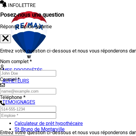
INFOLETTRE
Posez-nous une question
Réponse rapide garantie
Entrez votre question ci-dessous et nous vous réponderons dans
Nom complet *
MES PROPRIÉTÉS
Courriel *
ACHETEURS
VENDEURS
Téléphone *
TEMOIGNAGES
OUTILS
Calculateur de prêt hypothécaire
St-Bruno de Montarville
Entrez votre question ci-dessous et nous vous réponderons dans